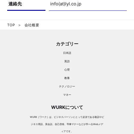
マネー
連絡先
info(at)lyl.co.jp
TOP
会社概要
カテゴリー
日本語
英語
心理
教養
テクノロジー
マネー
WURKについて
WURK［ワーク］は、ビジネスパーソンにとって必須である敬語やビ
ジネス用語、英会話、自己啓発、弔事マナーなどが学べるWebメデ
ィアです。