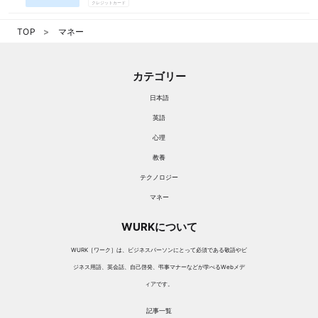
クレジットカード
TOP
マネー
カテゴリー
日本語
英語
心理
教養
テクノロジー
マネー
WURKについて
WURK［ワーク］は、ビジネスパーソンにとって必須である敬語やビ
ジネス用語、英会話、自己啓発、弔事マナーなどが学べるWebメデ
ィアです。
記事一覧