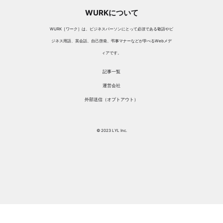
WURKについて
WURK［ワーク］は、ビジネスパーソンにとって必須である敬語やビ
ジネス用語、英会話、自己啓発、弔事マナーなどが学べるWebメデ
ィアです。
記事一覧
運営会社
外部送信（オプトアウト）
© 2023 LYL Inc.