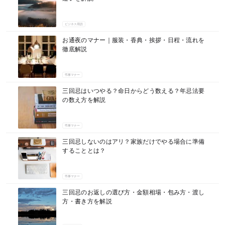
ビジネス用語
お通夜のマナー｜服装・香典・挨拶・日程・流れを
徹底解説
弔事マナー
三回忌はいつやる？命日からどう数える？年忌法要
の数え方を解説
弔事マナー
三回忌しないのはアリ？家族だけでやる場合に準備
することとは？
弔事マナー
三回忌のお返しの選び方・金額相場・包み方・渡し
方・書き方を解説