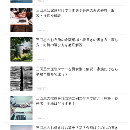
弔事マナー
三回忌は家族だけで大丈夫？身内のみの香典・服
装・挨拶を解説
弔事マナー
三回忌のお布施の金額相場・表書きの書き方・渡し
方・封筒の選び方を徹底解説
弔事マナー
三回忌の服装マナーを男女別に解説｜家族だけなら
平服？夏冬で違う？
弔事マナー
三回忌の挨拶を場面別に例文付きで紹介｜乾杯・参
列者・手紙はどうする？
弔事マナー
三回忌のお供えはお菓子？花？金額は？のしの書き