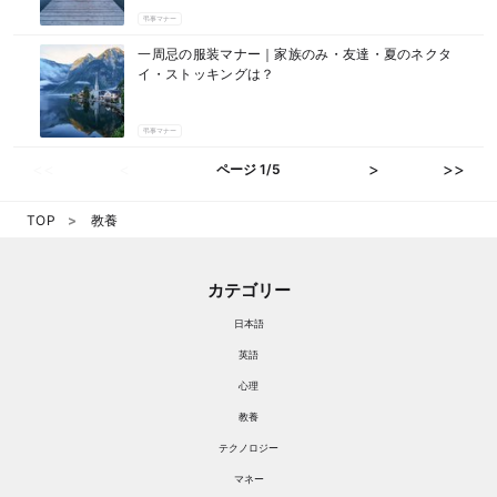
弔事マナー
一周忌の服装マナー｜家族のみ・友達・夏のネクタ
イ・ストッキングは？
弔事マナー
<<
<
>
>>
ページ 1/5
TOP
教養
カテゴリー
日本語
英語
心理
教養
テクノロジー
マネー