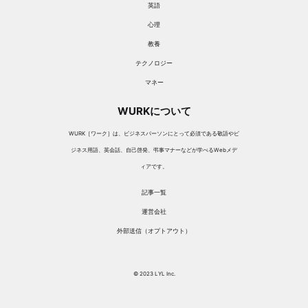
英語
心理
教養
テクノロジー
マネー
WURKについて
WURK［ワーク］は、ビジネスパーソンにとって必須である敬語やビ
ジネス用語、英会話、自己啓発、弔事マナーなどが学べるWebメデ
ィアです。
記事一覧
運営会社
外部送信（オプトアウト）
© 2023 LYL Inc.