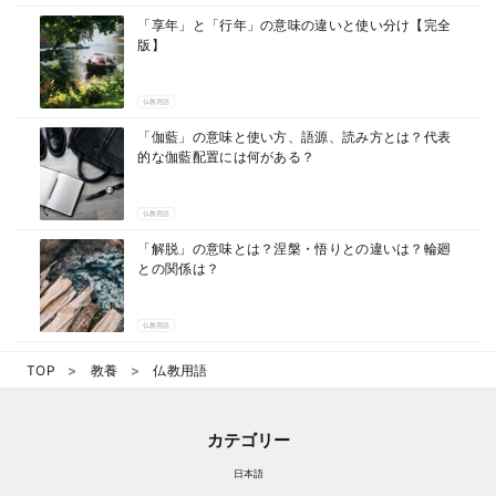
マネー
「享年」と「行年」の意味の違いと使い分け【完全
版】
仏教用語
「伽藍」の意味と使い方、語源、読み方とは？代表
的な伽藍配置には何がある？
仏教用語
「解脱」の意味とは？涅槃・悟りとの違いは？輪廻
との関係は？
仏教用語
TOP
教養
仏教用語
カテゴリー
日本語