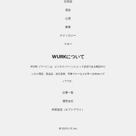
日本語
英語
心理
教養
テクノロジー
マネー
WURKについて
WURK［ワーク］は、ビジネスパーソンにとって必須である敬語やビ
ジネス用語、英会話、自己啓発、弔事マナーなどが学べるWebメデ
ィアです。
記事一覧
運営会社
外部送信（オプトアウト）
© 2023 LYL Inc.