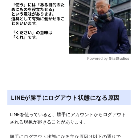
Powered by 
GliaStudios
M
u
t
e
LINEが勝手にログアウト状態になる原因
LINEを使っていると、勝手にアカウントからログアウト
される現象が起きることがあります。

勝手にログアウト状態になる主な原因は以下の通りで