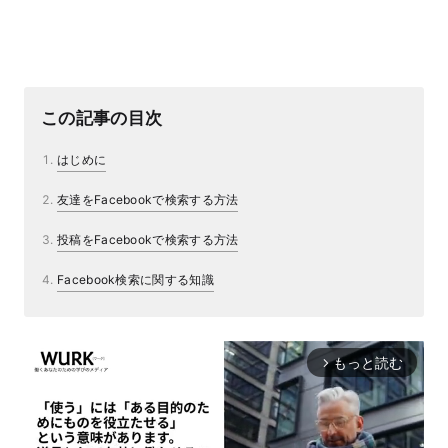
この記事の目次
はじめに
友達をFacebookで検索する方法
投稿をFacebookで検索する方法
Facebook検索に関する知識
もっと読む
arrow_forward_ios