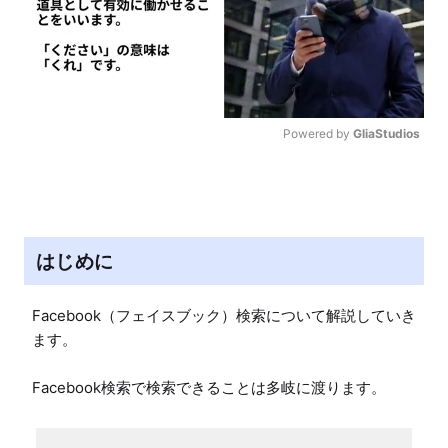
Powered by 
GliaStudios
M
u
t
e
はじめに
Facebook（フェイスブック）検索について解説していき
ます。

Facebook検索で検索できることは多岐に渡ります。