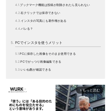
ブックマーク機能は投稿が削除されたら見られない
右クリックでは保存できない
インスタの写真にも著作権がある
バレる？
PCでインスタを使うメリット
PCに保存した画像をそのまま使用できる
PCでがっつり画像編集できる
いいね数が確認できる
もっと読む
arrow_forward_ios