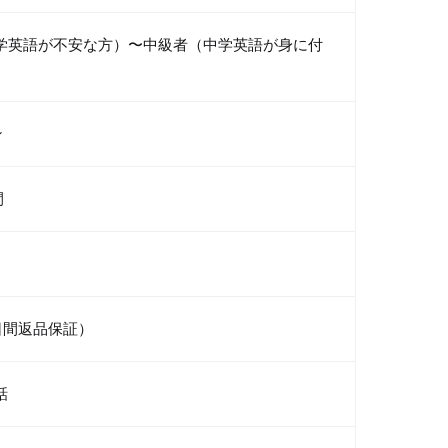
学英語が不安な方）〜中級者（中学英語が身に付
）
ン
間
日間返品保証）
話