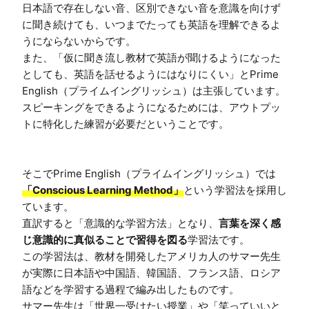
日本語で存在しない音、区別できない音を意識を向けず
に聞き続けても、いつまでたっても英語を理解できるよ
うにならないからです。

また、「仮に聞き流し教材で英語が聞けるようになった
としても、英語を話せるようにはなりにくい」とPrime 
English（プライムイングリッシュ）は主張しています。

スピーキングをできるようになるためには、アウトプッ
トに特化した練習が必要だということです。

そこでPrime English（プライムイングリッシュ）では
「Conscious Learning Method」
という学習法を採用し
ています。

直訳すると「意識的な学習方法」となり、
言葉を深く感
じ意識的に真似ることで習得を図る
学習法です。

この学習法は、教材を開発したアメリカ人のサマー先生
が実際に日本語や中国語、韓国語、フランス語、ロシア
語などを学習する過程で編み出したものです。

サマー先生は「世界一受けたい授業」や「笑っていいと