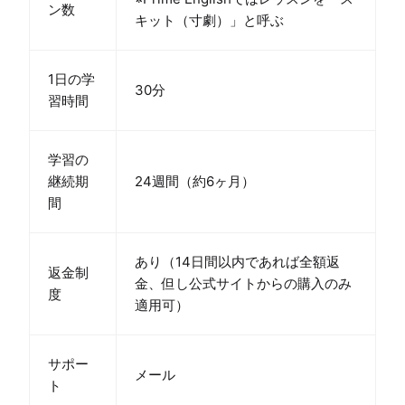
ン数
キット（寸劇）」と呼ぶ
1日の学
30分
習時間
学習の
継続期
24週間（約6ヶ月）
間
あり（14日間以内であれば全額返
返金制
金、但し公式サイトからの購入のみ
度
適用可）
サポー
メール
ト