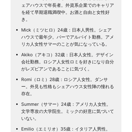
ェアハウスで年長者。外資系企業でのキャリア
を経て早期退職満喫中。お酒と自由と女性好
き。
Mick（ミツヒロ）24歳：日本人男性。シェア
ハウスで最年少。バーでアルバイト勤務。アメ
リカ人女性サマーのことが気になっている。
Akiko（アキコ）32歳：日本人女性。デザイン
会社勤務。ロシア人女性ロミを好きになり自分
がレズビアンであることに気づく。
Romi（ロミ）28歳：ロシア人女性。ダンサ
ー。外見も性格もシェアハウス女性陣の憧れる
存在。
Summer（サマー）24歳：アメリカ人女性。
文学専攻の大学院生。ミックの好意に気づいて
いない。
Emilio（エミリオ）35歳：イタリア人男性。