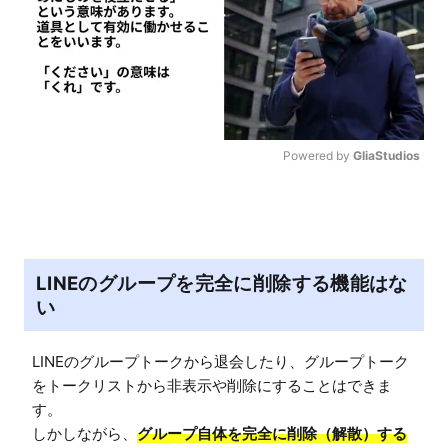
Powered by 
GliaStudios
M
u
t
e
LINEのグループを完全に削除する機能はな
い
LINEのグループトークから退会したり、グループトーク
をトークリストから非表示や削除にすることはできま
す。

しかしながら、
グループ自体を完全に削除（解散）する