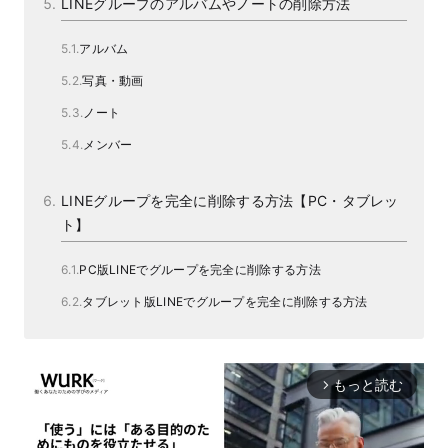
LINEグループのアルバムやノートの削除方法
アルバム
写真・動画
ノート
メンバー
LINEグループを完全に削除する方法【PC・タブレッ
ト】
PC版LINEでグループを完全に削除する方法
タブレット版LINEでグループを完全に削除する方法
もっと読む
arrow_forward_ios