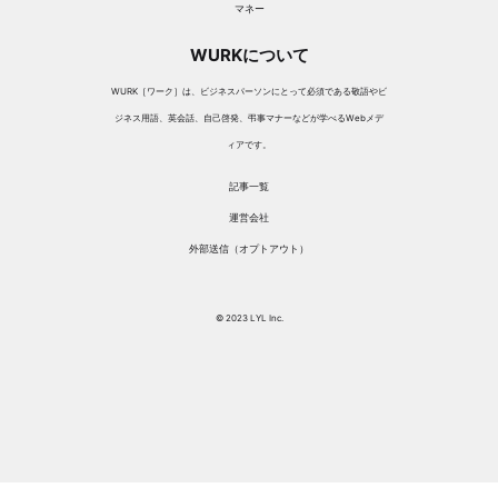
マネー
WURKについて
WURK［ワーク］は、ビジネスパーソンにとって必須である敬語やビ
ジネス用語、英会話、自己啓発、弔事マナーなどが学べるWebメデ
ィアです。
記事一覧
運営会社
外部送信（オプトアウト）
© 2023 LYL Inc.