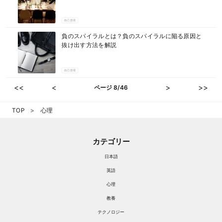
自己啓発
負のスパイラルとは？負のスパイラルに陥る原因と
抜け出す方法を解説
自己啓発
<<
<
>
>>
ページ 8/46
TOP
心理
カテゴリー
日本語
英語
心理
教養
テクノロジー