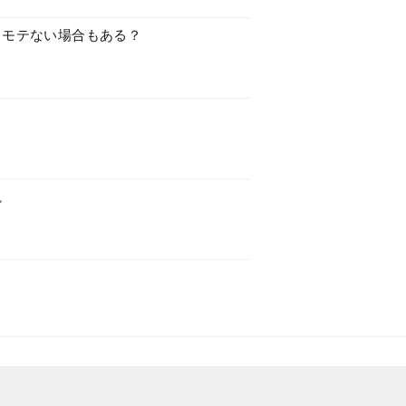
？モテない場合もある？
？
説