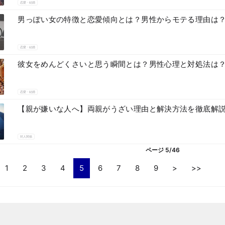
恋愛・結婚
男っぽい女の特徴と恋愛傾向とは？男性からモテる理由は
恋愛・結婚
彼女をめんどくさいと思う瞬間とは？男性心理と対処法は
恋愛・結婚
【親が嫌いな人へ】両親がうざい理由と解決方法を徹底解
対人関係
ページ 5/46
1
2
3
4
5
6
7
8
9
>
>>