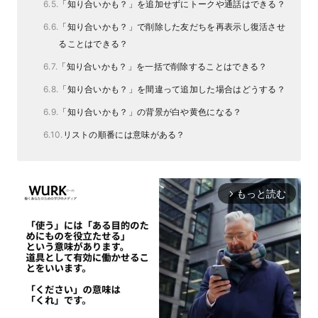
「知り合いかも？」を追加せずにトークや通話はできる？
「知り合いかも？」で削除した友だちを再表示し復活させ
ることはできる？
「知り合いかも？」を一括で削除することはできる？
「知り合いかも？」を間違って追加した場合はどうする？
「知り合いかも？」の背景が白や黄色になる？
リストの順番には意味がある？
もっと読む
arrow_forward_ios