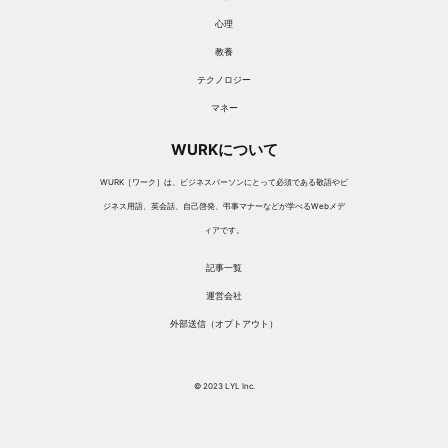
心理
教養
テクノロジー
マネー
WURKについて
WURK［ワーク］は、ビジネスパーソンにとって必須である敬語やビ
ジネス用語、英会話、自己啓発、弔事マナーなどが学べるWebメデ
ィアです。
記事一覧
運営会社
外部送信（オプトアウト）
© 2023 LYL Inc.