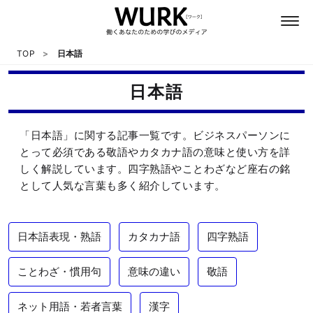
TOP
日本語
日本語
日本語
「日本語」に関する記事一覧です。ビジネスパーソンに
英語
とって必須である敬語やカタカナ語の意味と使い方を詳
しく解説しています。四字熟語やことわざなど座右の銘
として人気な言葉も多く紹介しています。
心理
教養
日本語表現・熟語
カタカナ語
四字熟語
テクノロジー
ことわざ・慣用句
意味の違い
敬語
ネット用語・若者言葉
漢字