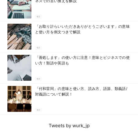
ネスでの言い換えを解説
敬語
「お取り計らいいただきありがとうございます」の意味
と使い方を例文つきで解説
敬語
「善処します」の使い方に注意！意味とビジネスでの使
い方！類語や英語も
敬語
「付和雷同」の意味と使い方、読み方、語源、類義語/
対義語について解説！
敬語
Tweets by wurk_jp