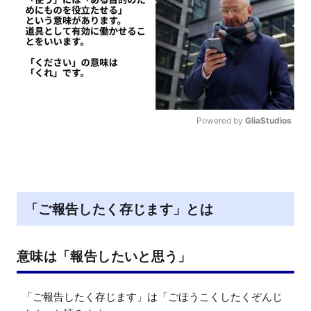
Powered by 
GliaStudios
M
u
t
e
「ご報告したく存じます」とは
意味は「報告したいと思う」
「ご報告したく存じます」は「ごほうこくしたくぞんじ