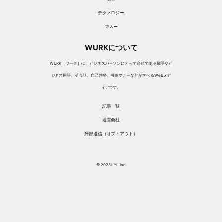
テクノロジー
マネー
WURKについて
WURK［ワーク］は、ビジネスパーソンにとって必須である敬語やビ
ジネス用語、英会話、自己啓発、弔事マナーなどが学べるWebメデ
ィアです。
記事一覧
運営会社
外部送信（オプトアウト）
© 2023 LYL Inc.