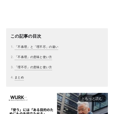
この記事の目次
「不条理」と「理不尽」の違い
「不条理」の意味と使い方
「理不尽」の意味と使い方
まとめ
もっと読む
arrow_forward_ios