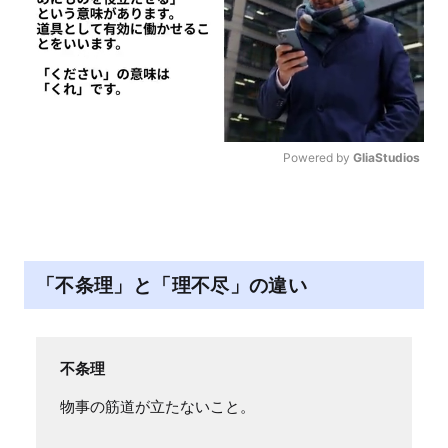
Powered by 
GliaStudios
M
u
t
e
「不条理」と「理不尽」の違い
不条理
物事の筋道が立たないこと。