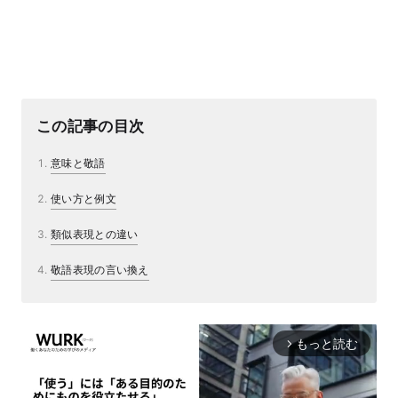
この記事の目次
意味と敬語
使い方と例文
類似表現との違い
敬語表現の言い換え
もっと読む
arrow_forward_ios