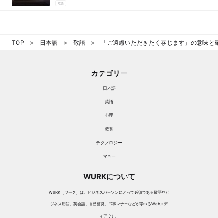
敬語
TOP
日本語
敬語
「ご遠慮いただきたく存じます」の意味と
カテゴリー
日本語
英語
心理
教養
テクノロジー
マネー
WURKについて
WURK［ワーク］は、ビジネスパーソンにとって必須である敬語やビ
ジネス用語、英会話、自己啓発、弔事マナーなどが学べるWebメデ
ィアです。