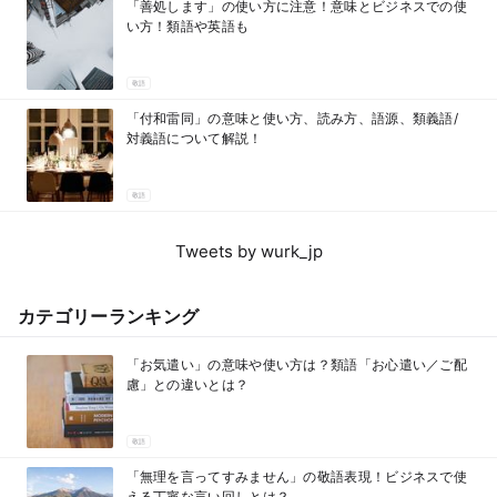
「善処します」の使い方に注意！意味とビジネスでの使
い方！類語や英語も
敬語
「付和雷同」の意味と使い方、読み方、語源、類義語/
対義語について解説！
敬語
Tweets by wurk_jp
カテゴリーランキング
「お気遣い」の意味や使い方は？類語「お心遣い／ご配
慮」との違いとは？
敬語
「無理を言ってすみません」の敬語表現！ビジネスで使
える丁寧な言い回しとは？