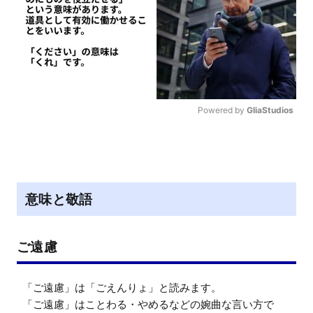
Powered by 
GliaStudios
M
u
t
e
意味と敬語
ご遠慮
「ご遠慮」は「ごえんりょ」と読みます。

「ご遠慮」はことわる・やめるなどの婉曲な言い方で