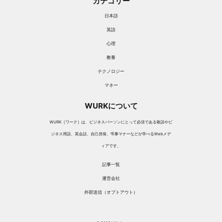
カテゴリー
日本語
英語
心理
教養
テクノロジー
マネー
WURKについて
WURK［ワーク］は、ビジネスパーソンにとって必須である敬語やビ
ジネス用語、英会話、自己啓発、弔事マナーなどが学べるWebメデ
ィアです。
記事一覧
運営会社
外部送信（オプトアウト）