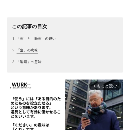
この記事の目次
「蓮」と「睡蓮」の違い
「蓮」の意味
「睡蓮」の意味
もっと読む
arrow_forward_ios