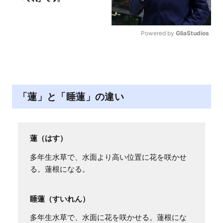
Powered by 
GliaStudios
M
u
t
e
「蓮」と「睡蓮」の違い
蓮（はす）
多年生水草で、水面より高い位置に花を咲かせ
る。蓮根になる。
睡蓮（すいれん）
多年生水草で、水面に花を咲かせる。蓮根にな