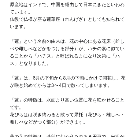
原産地はインドで、中国を経由して日本にきたといわれ
ています。

仏教で仏様が座る蓮華座（れんげざ）としても知られて
います。

「蓮」という名前の由来は、花の中心にある花床（雄し
べや雌しべなどがをつける部分）が、ハチの素に似てい
ることから「ハチス」と呼ばれるよになり次第に「ハ
ス」となりました。

「蓮」は、6月の下旬から8月の下旬にかけて開花し、花
が咲き始めてからは3〜4日で散ってしまいます。

「蓮」の特徴は、水面より高い位置に花を咲かせること
です。

花びらはは咲き終わると散って果托（花びら・雄しべ・
雌しべなどがつく部分）ができます。

蓮の葉の特徴は、基部に切れ込みのある円形で、光沢が