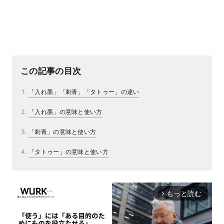
この記事の目次
「入れ墨」「刺青」「タトゥー」の違い
「入れ墨」の意味と使い方
「刺青」の意味と使い方
「タトゥー」の意味と使い方
もっと読む
arrow_forward_ios