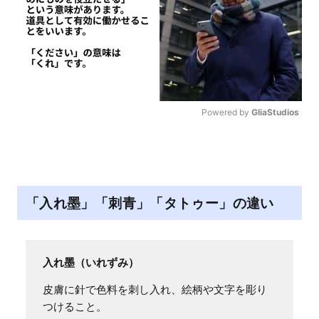
Powered by 
GliaStudios
M
u
t
e
「入れ墨」「刺青」「タトゥー」の違い
入れ墨（いれずみ）
皮膚に針で色料を刺し入れ、絵柄や文字を彫り
つけること。