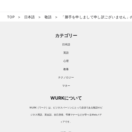
TOP
日本語
敬語
「勝手を申しまして申し訳ございません」
カテゴリー
日本語
英語
心理
教養
テクノロジー
マネー
WURKについて
WURK［ワーク］は、ビジネスパーソンにとって必須である敬語やビ
ジネス用語、英会話、自己啓発、弔事マナーなどが学べるWebメデ
ィアです。