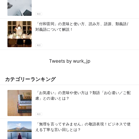
敬語
「付和雷同」の意味と使い方、読み方、語源、類義語/
対義語について解説！
敬語
Tweets by wurk_jp
カテゴリーランキング
「お気遣い」の意味や使い方は？類語「お心遣い／ご配
慮」との違いとは？
敬語
「無理を言ってすみません」の敬語表現！ビジネスで使
える丁寧な言い回しとは？