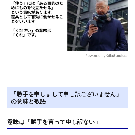
Powered by 
GliaStudios
M
u
t
e
「勝手を申しまして申し訳ございません」
の意味と敬語
意味は「勝手を言って申し訳ない」