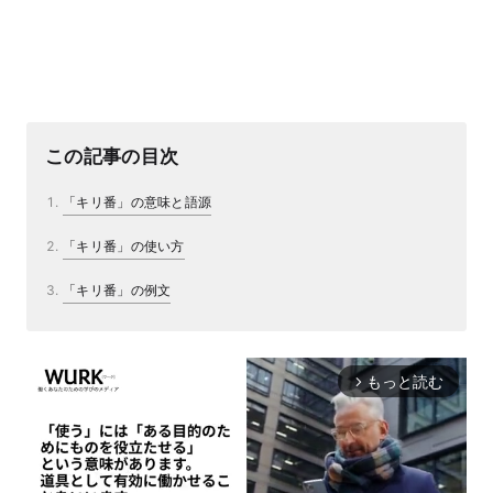
この記事の目次
「キリ番」の意味と語源
「キリ番」の使い方
「キリ番」の例文
もっと読む
arrow_forward_ios