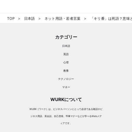
TOP
日本語
ネット用語・若者言葉
「キリ番」は死語？意味
カテゴリー
日本語
英語
心理
教養
テクノロジー
マネー
WURKについて
WURK［ワーク］は、ビジネスパーソンにとって必須である敬語やビ
ジネス用語、英会話、自己啓発、弔事マナーなどが学べるWebメデ
ィアです。