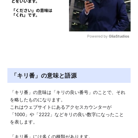
Powered by 
GliaStudios
M
u
t
e
「キリ番」の意味と語源
「キリ番」の意味は「キリの良い番号」のことで、それ
を略したものになります。

これはウェブサイトにあるアクセスカウンターが
「1000」や「2222」などキリの良い数字になったこと
を表します。

「キリ番」には多くの種類があります。