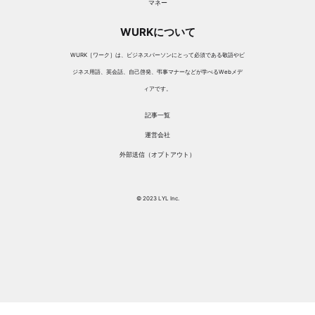
マネー
WURKについて
WURK［ワーク］は、ビジネスパーソンにとって必須である敬語やビ
ジネス用語、英会話、自己啓発、弔事マナーなどが学べるWebメデ
ィアです。
記事一覧
運営会社
外部送信（オプトアウト）
© 2023 LYL Inc.