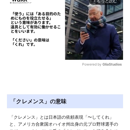
もっと読む
arrow_forward_ios
Powered by 
GliaStudios
M
u
t
e
「クレメンス」の意味
「クレメンス」とは日本語の依頼表現「〜してくれ」
と、アメリカ合衆国オハイオ州出身の元プロ野球選手の