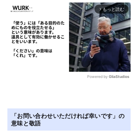
もっと読む
arrow_forward_ios
Powered by 
GliaStudios
M
u
t
e
「お問い合わせいただければ幸いです」の
意味と敬語