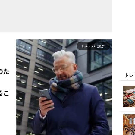
もっと読む
arrow_forward_ios
トレ