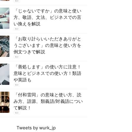
敬語
「じゃないですか」の意味と使い
方、敬語、文法、ビジネスでの言
い換えを解説
敬語
「お取り計らいいただきありがと
うございます」の意味と使い方を
例文つきで解説
敬語
「善処します」の使い方に注意！
意味とビジネスでの使い方！類語
や英語も
敬語
「付和雷同」の意味と使い方、読
み方、語源、類義語/対義語につい
て解説！
敬語
Tweets by wurk_jp