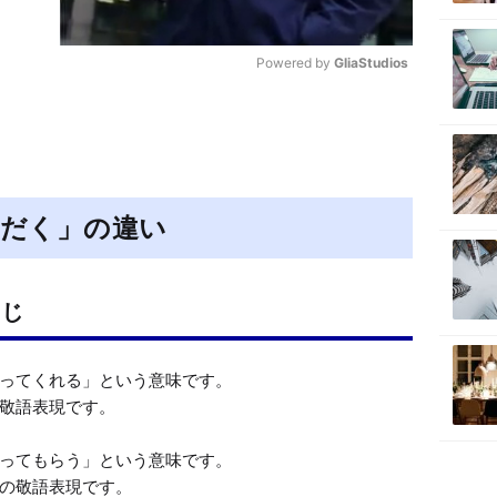
Powered by 
GliaStudios
M
u
t
e
だく」の違い
同じ
ってくれる」という意味です。

敬語表現です。

ってもらう」という意味です。

の敬語表現です。
