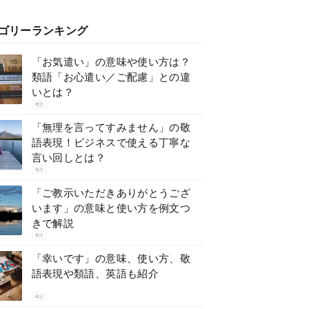
ゴリーランキング
「お気遣い」の意味や使い方は？
類語「お心遣い／ご配慮」との違
いとは？
敬語
「無理を言ってすみません」の敬
語表現！ビジネスで使える丁寧な
言い回しとは？
敬語
「ご教示いただきありがとうござ
います」の意味と使い方を例文つ
きで解説
敬語
「幸いです」の意味、使い方、敬
語表現や類語、英語も紹介
敬語