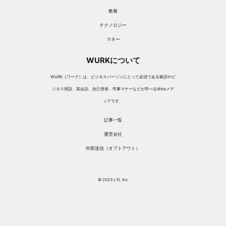
教養
テクノロジー
マネー
WURKについて
WURK［ワーク］は、ビジネスパーソンにとって必須である敬語やビ
ジネス用語、英会話、自己啓発、弔事マナーなどが学べるWebメデ
ィアです。
記事一覧
運営会社
外部送信（オプトアウト）
© 2023 LYL Inc.