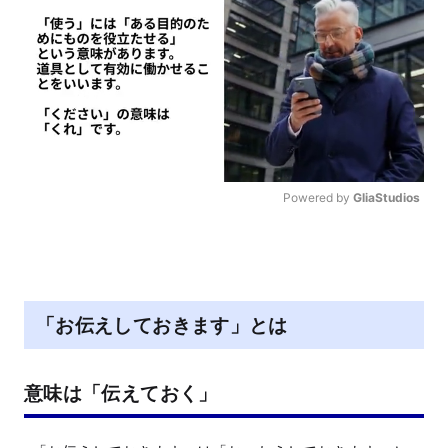
Powered by 
GliaStudios
M
u
t
e
「お伝えしておきます」とは
意味は「伝えておく」