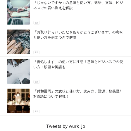
「じゃないですか」の意味と使い方、敬語、文法、ビジ
ネスでの言い換えを解説
敬語
「お取り計らいいただきありがとうございます」の意味
と使い方を例文つきで解説
敬語
「善処します」の使い方に注意！意味とビジネスでの使
い方！類語や英語も
敬語
「付和雷同」の意味と使い方、読み方、語源、類義語/
対義語について解説！
敬語
Tweets by wurk_jp