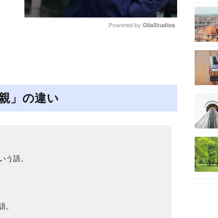
Powered by 
GliaStudios
M
u
t
e
親」の違い
いう語。
語。