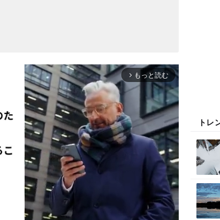
もっと読む
arrow_forward_ios
トレ