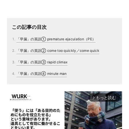
この記事の目次
「早漏」の英語① premature ejaculation（PE）
「早漏」の英語② come too quickly／come quick
「早漏」の英語③ rapid climax
「早漏」の英語④ minute man
もっと読む
arrow_forward_ios