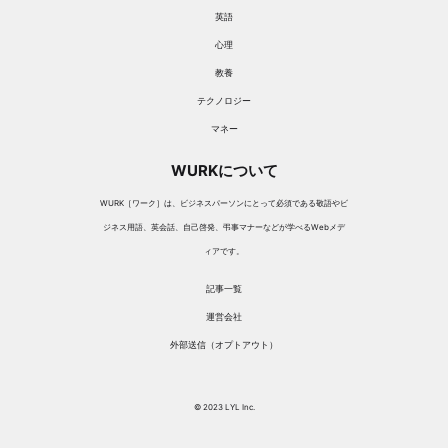
英語
心理
教養
テクノロジー
マネー
WURKについて
WURK［ワーク］は、ビジネスパーソンにとって必須である敬語やビ
ジネス用語、英会話、自己啓発、弔事マナーなどが学べるWebメデ
ィアです。
記事一覧
運営会社
外部送信（オプトアウト）
© 2023 LYL Inc.