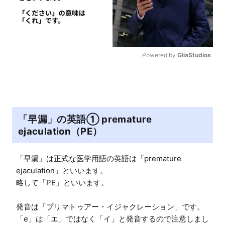
Powered by 
GliaStudios
M
u
t
e
「早漏」の英語① premature
ejaculation（PE）
「早漏」は正式な医学用語の英語は「premature 
ejaculation」といいます。

略して「PE」といいます。

発音は「プリマトゥアー・イジャクレーション」です。

「e」は「エ」ではなく「イ」と発音するので注意しまし