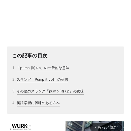
この記事の目次
「pump (it) up」の一般的な意味
スラング「Pump it up!」の意味
その他のスラング「pump (it) up」の意味
英語学習に興味のある方へ
もっと読む
arrow_forward_ios