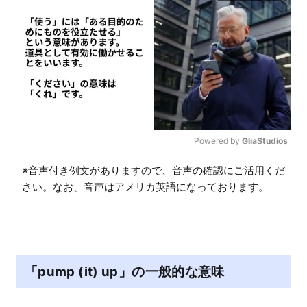
Powered by 
GliaStudios
M
※音声付き例文がありますので、音声の確認にご活用くだ
u
さい。なお、音声はアメリカ英語になっております。
t
e
「pump (it) up」の一般的な意味