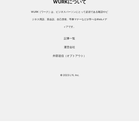
WURKについて
WURK［ワーク］は、ビジネスパーソンにとって必須である敬語やビ
ジネス用語、英会話、自己啓発、弔事マナーなどが学べるWebメデ
ィアです。
記事一覧
運営会社
外部送信（オプトアウト）
© 2023 LYL Inc.