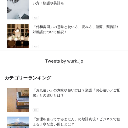
い方！類語や英語も
敬語
「付和雷同」の意味と使い方、読み方、語源、類義語/
対義語について解説！
敬語
Tweets by wurk_jp
カテゴリーランキング
「お気遣い」の意味や使い方は？類語「お心遣い／ご配
慮」との違いとは？
敬語
「無理を言ってすみません」の敬語表現！ビジネスで使
える丁寧な言い回しとは？