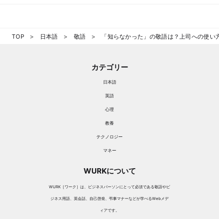
TOP
日本語
敬語
「知らなかった」の敬語は？上司への使い
カテゴリー
日本語
英語
心理
教養
テクノロジー
マネー
WURKについて
WURK［ワーク］は、ビジネスパーソンにとって必須である敬語やビ
ジネス用語、英会話、自己啓発、弔事マナーなどが学べるWebメデ
ィアです。