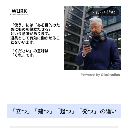
もっと読む
arrow_forward_ios
Powered by 
GliaStudios
M
u
t
e
「立つ」「建つ」「起つ」「発つ」 の違い