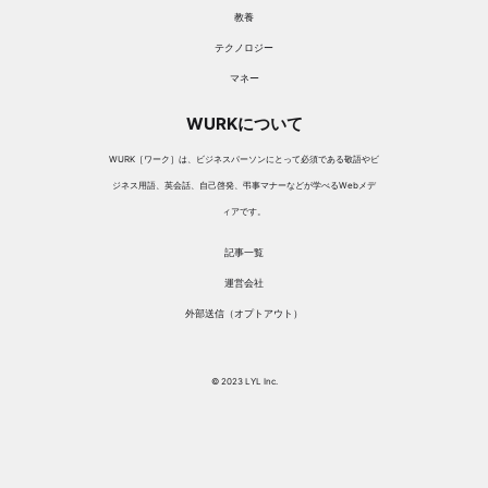
教養
テクノロジー
マネー
WURKについて
WURK［ワーク］は、ビジネスパーソンにとって必須である敬語やビ
ジネス用語、英会話、自己啓発、弔事マナーなどが学べるWebメデ
ィアです。
記事一覧
運営会社
外部送信（オプトアウト）
© 2023 LYL Inc.