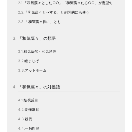
「和気藹々とした○○」「和気藹々たる○○」が定型句
「和気藹々と〜する」と副詞的にも使う
「和気藹々裡に」とも
「和気藹々」の類語
和気藹然・和気洋洋
睦まじげ
アットホーム
「和気藹々」の対義語
嫉視反目
畏怖嫌厭
殺伐
一触即発