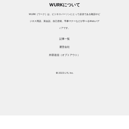
WURKについて
WURK［ワーク］は、ビジネスパーソンにとって必須である敬語やビ
ジネス用語、英会話、自己啓発、弔事マナーなどが学べるWebメデ
ィアです。
記事一覧
運営会社
外部送信（オプトアウト）
© 2023 LYL Inc.