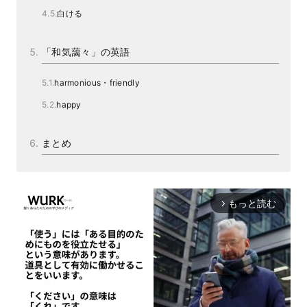
白ける
「和気藹々」の英語
harmonious・friendly
happy
まとめ
もっと読む
arrow_forward_ios