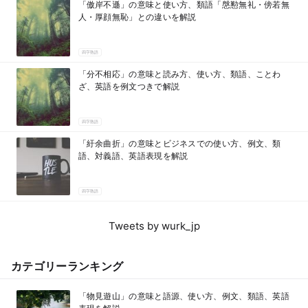
「傲岸不遜」の意味と使い方、類語「慇懃無礼・傍若無
人・厚顔無恥」との違いを解説
四字熟語
「分不相応」の意味と読み方、使い方、類語、ことわ
ざ、英語を例文つきで解説
四字熟語
「紆余曲折」の意味とビジネスでの使い方、例文、類
語、対義語、英語表現を解説
四字熟語
Tweets by wurk_jp
カテゴリーランキング
「物見遊山」の意味と語源、使い方、例文、類語、英語