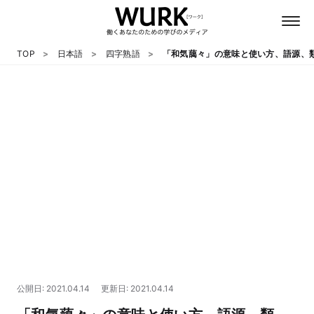
TOP
日本語
四字熟語
「和気藹々」の意味と使い方、語源、
日本語
英語
心理
教養
テクノロジー
公開日: 2021.04.14
更新日: 2021.04.14