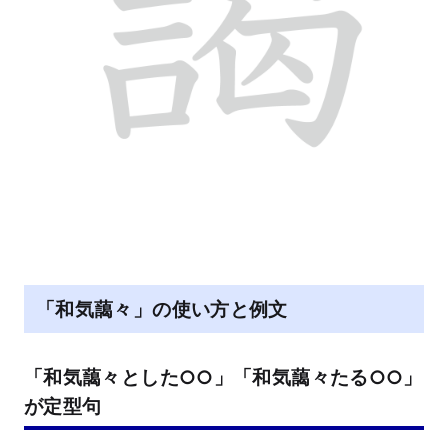
「和気藹々」の使い方と例文
「和気藹々とした○○」「和気藹々たる○○」
が定型句