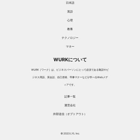
日本語
英語
心理
教養
テクノロジー
マネー
WURKについて
WURK［ワーク］は、ビジネスパーソンにとって必須である敬語やビ
ジネス用語、英会話、自己啓発、弔事マナーなどが学べるWebメデ
ィアです。
記事一覧
運営会社
外部送信（オプトアウト）
© 2023 LYL Inc.