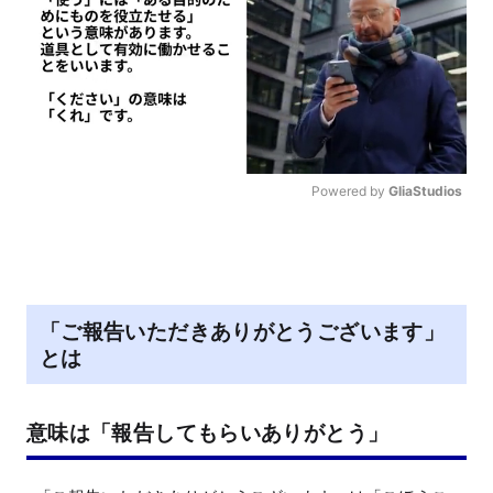
Powered by 
GliaStudios
M
u
t
e
「ご報告いただきありがとうございます」
とは
意味は「報告してもらいありがとう」