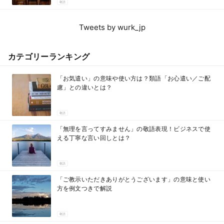
敬語
Tweets by wurk_jp
カテゴリーランキング
「お気遣い」の意味や使い方は？類語「お心遣い／ご配
慮」との違いとは？
敬語
「無理を言ってすみません」の敬語表現！ビジネスで使
える丁寧な言い回しとは？
敬語
「ご教示いただきありがとうございます」の意味と使い
方を例文つきで解説
敬語