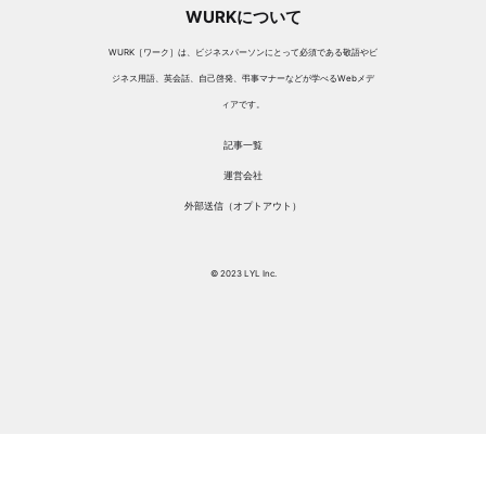
WURKについて
WURK［ワーク］は、ビジネスパーソンにとって必須である敬語やビ
ジネス用語、英会話、自己啓発、弔事マナーなどが学べるWebメデ
ィアです。
記事一覧
運営会社
外部送信（オプトアウト）
© 2023 LYL Inc.