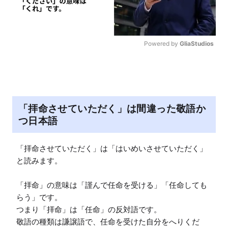
Powered by 
GliaStudios
M
u
t
e
「拝命させていただく」は間違った敬語か
つ日本語
「拝命させていただく」は「はいめいさせていただく」
と読みます。

「拝命」の意味は「謹んで任命を受ける」「任命しても
らう」です。

つまり「拝命」は「任命」の反対語です。

敬語の種類は謙譲語で、任命を受けた自分をへりくだ