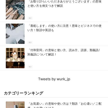
「お取り計らいいただきありがとうございます」の意味
と使い方を例文つきで解説
敬語
「善処します」の使い方に注意！意味とビジネスでの使
い方！類語や英語も
敬語
「付和雷同」の意味と使い方、読み方、語源、類義語/
対義語について解説！
敬語
Tweets by wurk_jp
カテゴリーランキング
「お気遣い」の意味や使い方は？類語「お心遣い／ご配
慮」との違いとは？