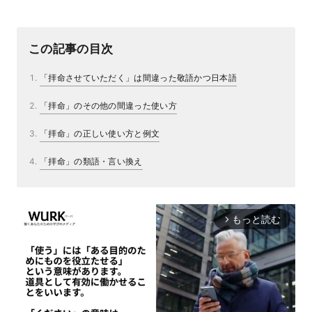
この記事の目次
「拝命させていただく」は間違った敬語かつ日本語
「拝命」のその他の間違った使い方
「拝命」の正しい使い方と例文
「拝命」の類語・言い換え
もっと読む
arrow_forward_ios