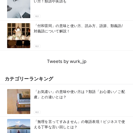
い方！類語や英語も
敬語
「付和雷同」の意味と使い方、読み方、語源、類義語/
対義語について解説！
敬語
Tweets by wurk_jp
カテゴリーランキング
「お気遣い」の意味や使い方は？類語「お心遣い／ご配
慮」との違いとは？
敬語
「無理を言ってすみません」の敬語表現！ビジネスで使
える丁寧な言い回しとは？