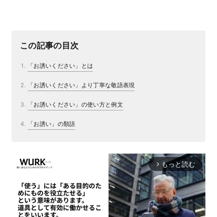
この記事の目次
「お誘いください」とは
「お誘いください」より丁寧な敬語表現
「お誘いください」の使い方と例文
「お誘い」の類語
もっと読む
arrow_forward_ios