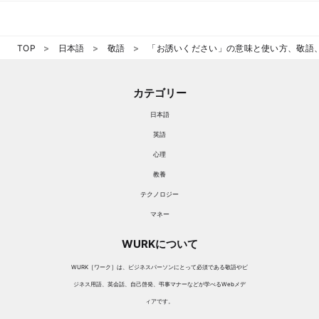
TOP
日本語
敬語
「お誘いください」の意味と使い方、敬語
カテゴリー
日本語
英語
心理
教養
テクノロジー
マネー
WURKについて
WURK［ワーク］は、ビジネスパーソンにとって必須である敬語やビ
ジネス用語、英会話、自己啓発、弔事マナーなどが学べるWebメデ
ィアです。