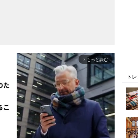
もっと読む
arrow_forward_ios
トレ