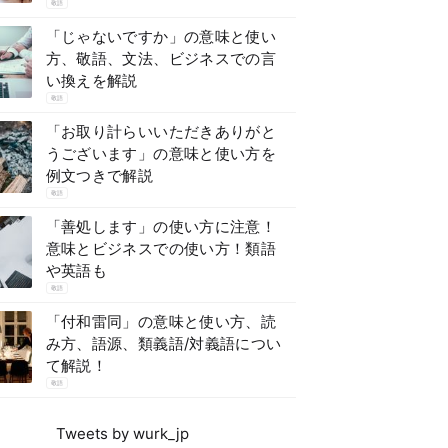
敬語
「じゃないですか」の意味と使い
方、敬語、文法、ビジネスでの言
い換えを解説
敬語
「お取り計らいいただきありがと
うございます」の意味と使い方を
例文つきで解説
敬語
「善処します」の使い方に注意！
意味とビジネスでの使い方！類語
や英語も
敬語
「付和雷同」の意味と使い方、読
み方、語源、類義語/対義語につい
て解説！
敬語
Tweets by wurk_jp