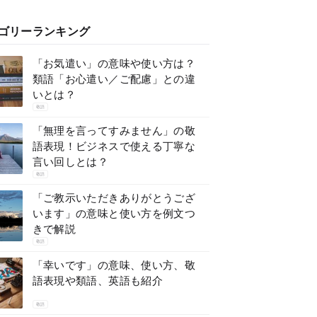
ゴリーランキング
「お気遣い」の意味や使い方は？
類語「お心遣い／ご配慮」との違
いとは？
敬語
「無理を言ってすみません」の敬
語表現！ビジネスで使える丁寧な
言い回しとは？
敬語
「ご教示いただきありがとうござ
います」の意味と使い方を例文つ
きで解説
敬語
「幸いです」の意味、使い方、敬
語表現や類語、英語も紹介
敬語