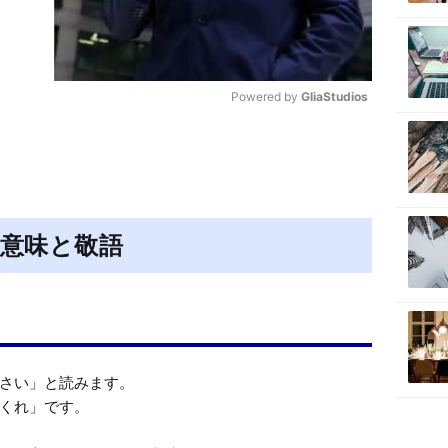
Powered by 
GliaStudios
M
u
t
e
意味と敬語
さい」と読みます。

くれ」です。
