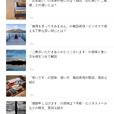
「お気遣い」の意味や使い方は？類語「お心遣い／ご配
慮」との違いとは？
敬語
「無理を言ってすみません」の敬語表現！ビジネスで使
える丁寧な言い回しとは？
敬語
「ご教示いただきありがとうございます」の意味と使い
方を例文つきで解説
敬語
「幸いです」の意味、使い方、敬語表現や類語、英語も
紹介
敬語
「感謝申し上げます」の意味は？手紙・ビジネスメール
などの例文、英語も紹介