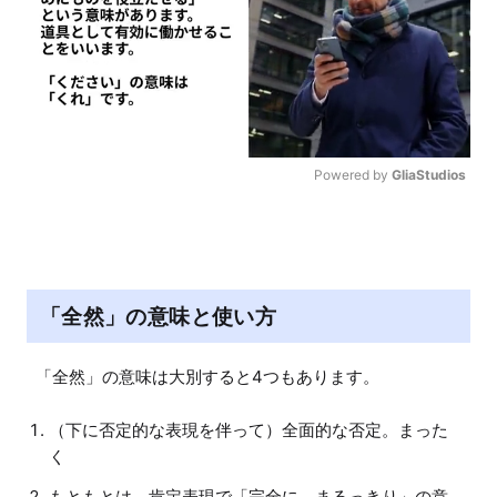
Powered by 
GliaStudios
M
u
t
e
「全然」の意味と使い方
「全然」の意味は大別すると4つもあります。
（下に否定的な表現を伴って）全面的な否定。まった
く
もともとは、肯定表現で「完全に。まるっきり」の意