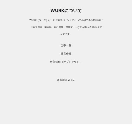
WURKについて
WURK［ワーク］は、ビジネスパーソンにとって必須である敬語やビ
ジネス用語、英会話、自己啓発、弔事マナーなどが学べるWebメデ
ィアです。
記事一覧
運営会社
外部送信（オプトアウト）
© 2023 LYL Inc.