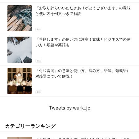
「お取り計らいいただきありがとうございます」の意味
と使い方を例文つきで解説
敬語
「善処します」の使い方に注意！意味とビジネスでの使
い方！類語や英語も
敬語
「付和雷同」の意味と使い方、読み方、語源、類義語/
対義語について解説！
敬語
Tweets by wurk_jp
カテゴリーランキング