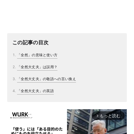
この記事の目次
「全然」の意味と使い方
「全然大丈夫」は誤用？
「全然大丈夫」の敬語への言い換え
「全然大丈夫」の英語
もっと読む
arrow_forward_ios