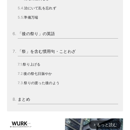
治にいて乱を忘れず
準備万端
「後の祭り」の英語
「祭」を含む慣用句・ことわざ
祭り上げる
後の祭七日賑やか
祭りの渡った後のよう
まとめ
もっと読む
arrow_forward_ios