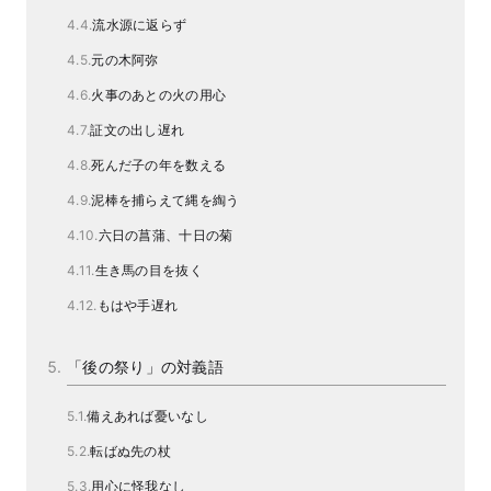
流水源に返らず
元の木阿弥
火事のあとの火の用心
証文の出し遅れ
死んだ子の年を数える
泥棒を捕らえて縄を綯う
六日の菖蒲、十日の菊
生き馬の目を抜く
もはや手遅れ
「後の祭り」の対義語
備えあれば憂いなし
転ばぬ先の杖
用心に怪我なし