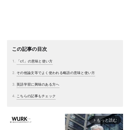
この記事の目次
「cf.」の意味と使い方
その他論文等でよく使われる略語の意味と使い方
英語学習に興味のある方へ
こちらの記事もチェック
もっと読む
arrow_forward_ios