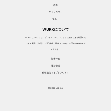
教養
テクノロジー
マネー
WURKについて
WURK［ワーク］は、ビジネスパーソンにとって必須である敬語やビ
ジネス用語、英会話、自己啓発、弔事マナーなどが学べるWebメデ
ィアです。
記事一覧
運営会社
外部送信（オプトアウト）
© 2023 LYL Inc.