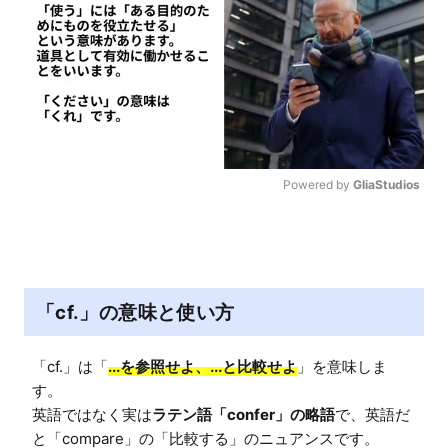
Powered by 
GliaStudios
M
u
t
e
「cf.」の意味と使い方
「cf.」は「
...を参照せよ、...と比較せよ
」を意味しま
す。

英語ではなく実は
ラテン語「confer」の略語
で、英語だ
と「compare」の「比較する」のニュアンスです。
