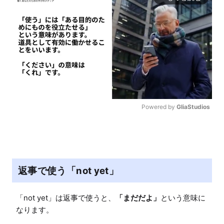
Powered by 
GliaStudios
M
u
t
e
返事で使う「not yet」
「not yet」は返事で使うと、
「まだだよ」
という意味に
なります。