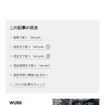
この記事の目次
返事で使う「not yet」
否定文で使う「not yet」①
否定文で使う「not yet」②
否定疑問文で使う「not yet」
英語学習に興味のある方へ
こちらの記事もチェック
もっと読む
arrow_forward_ios