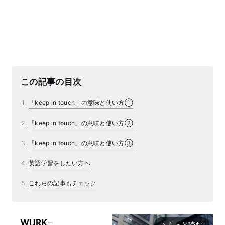
この記事の目次
「keep in touch」の意味と使い方①
「keep in touch」の意味と使い方②
「keep in touch」の意味と使い方③
英語学習をしたい方へ
これらの記事もチェック
もっと読む
arrow_forward_ios