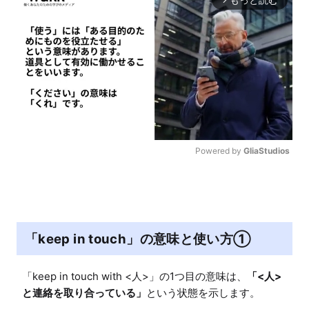
Powered by 
GliaStudios
M
u
t
e
「keep in touch」の意味と使い方①
「keep in touch with <人>」の1つ目の意味は、
「<人>
と連絡を取り合っている」
という状態を示します。
