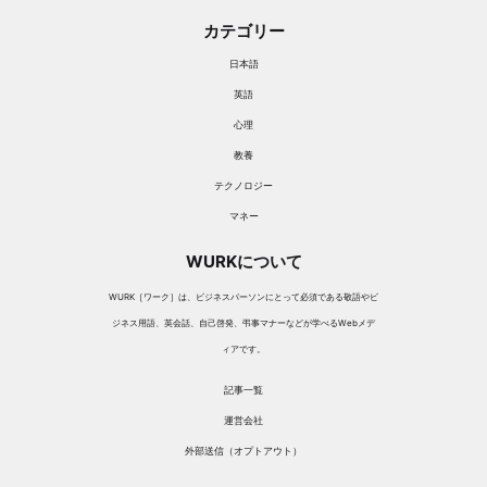
カテゴリー
日本語
英語
心理
教養
テクノロジー
マネー
WURKについて
WURK［ワーク］は、ビジネスパーソンにとって必須である敬語やビ
ジネス用語、英会話、自己啓発、弔事マナーなどが学べるWebメデ
ィアです。
記事一覧
運営会社
外部送信（オプトアウト）