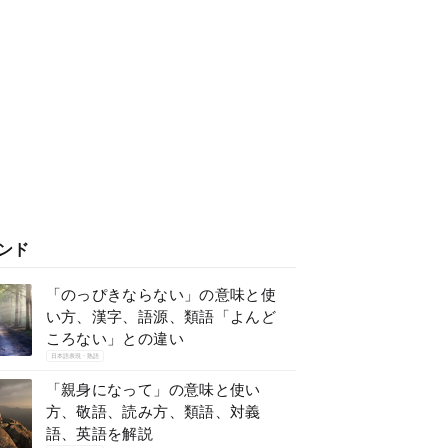
ンド
「のっぴきならない」の意味と使
い方、漢字、語源、類語「よんど
ころない」との違い
日本語表現・熟語
「親身になって」の意味と使い
方、敬語、読み方、類語、対義
語、英語を解説