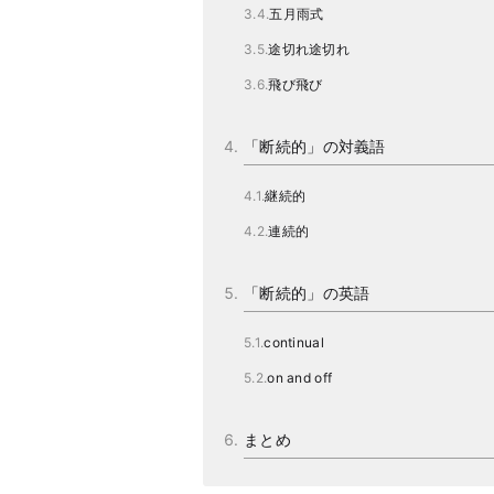
五月雨式
途切れ途切れ
飛び飛び
「断続的」の対義語
継続的
連続的
「断続的」の英語
continual
on and off
まとめ