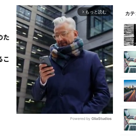
もっと読む
arrow_forward_ios
カテ
Powered by 
GliaStudios
M