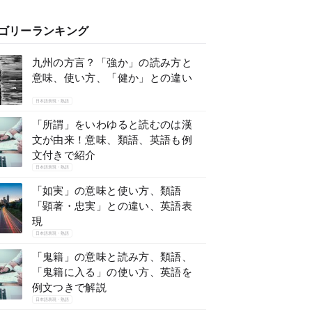
ゴリーランキング
九州の方言？「強か」の読み方と
意味、使い方、「健か」との違い
日本語表現・熟語
「所謂」をいわゆると読むのは漢
文が由来！意味、類語、英語も例
文付きで紹介
日本語表現・熟語
「如実」の意味と使い方、類語
「顕著・忠実」との違い、英語表
現
日本語表現・熟語
「鬼籍」の意味と読み方、類語、
「鬼籍に入る」の使い方、英語を
例文つきで解説
日本語表現・熟語