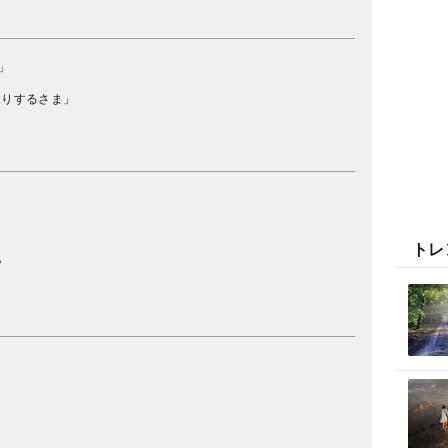
」
たりするさま」
う
トレ
？