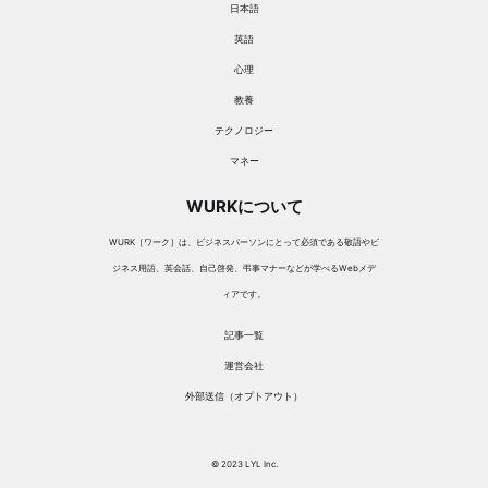
日本語
英語
心理
教養
テクノロジー
マネー
WURKについて
WURK［ワーク］は、ビジネスパーソンにとって必須である敬語やビ
ジネス用語、英会話、自己啓発、弔事マナーなどが学べるWebメデ
ィアです。
記事一覧
運営会社
外部送信（オプトアウト）
© 2023 LYL Inc.