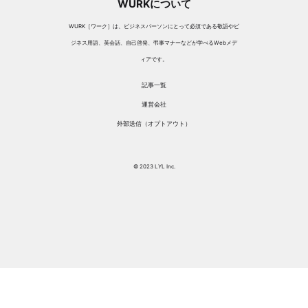
WURKについて
WURK［ワーク］は、ビジネスパーソンにとって必須である敬語やビ
ジネス用語、英会話、自己啓発、弔事マナーなどが学べるWebメデ
ィアです。
記事一覧
運営会社
外部送信（オプトアウト）
© 2023 LYL Inc.