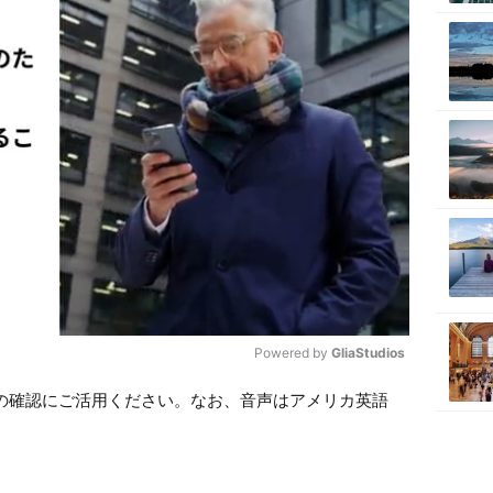
Powered by 
GliaStudios
の確認にご活用ください。なお、音声はアメリカ英語
M
u
t