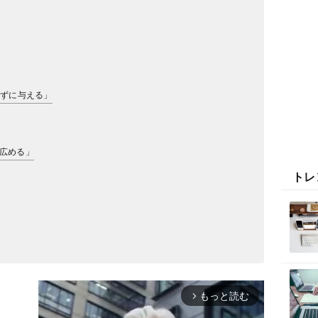
考えずに与える」
る噂を広める」
トレ
もっと読む
arrow_forward_ios