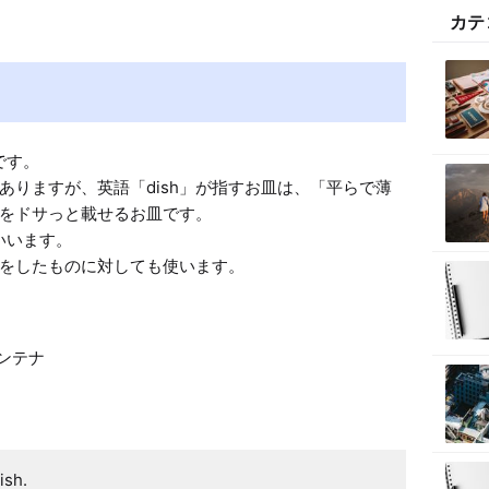
e
カテ
です。

ありますが、英語「dish」が指すお皿は、「平らで薄
をドサっと載せるお皿です。

いいます。

アンテナ
ish.