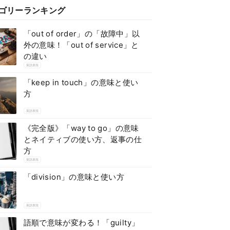
ゴリーランキング
「out of order」の「故障中」以
外の意味！「out of service」と
の違い
英語表現
「keep in touch」の意味と使い
方
英語表現
《完全版》「way to go」の意味
とネイティブの使い方、返事の仕
方
英語表現
「division」の意味と使い方
英語表現
語順で意味が変わる！「guilty」