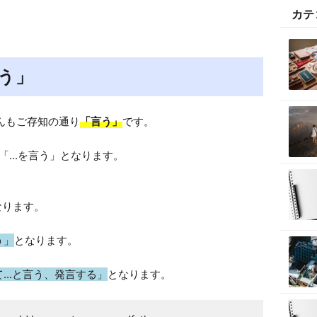
t
カテ
e
言う」
んもご存知の通り
「言う」
です。

で「...を言う」となります。

ります。

言う」
となります。

関して...と言う、発言する」
となります。