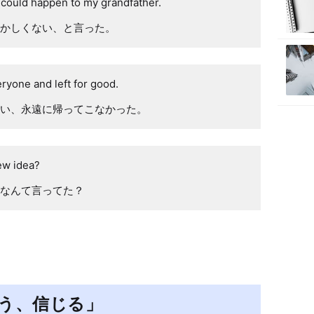
 could happen to my grandfather.
かしくない、と言った。
eryone and left for good.
い、永遠に帰ってこなかった。
ew idea?
なんて言ってた？
思う、信じる」