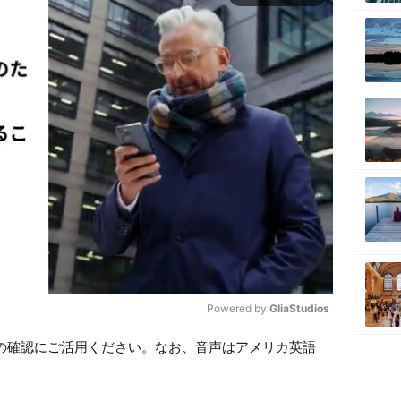
Powered by 
GliaStudios
の確認にご活用ください。なお、音声はアメリカ英語
M
u