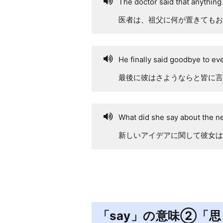
The doctor said that anything
医者は、祖父に何が置きてもお
He finally said goodbye to ev
最後に彼はさようならと皆に言
What did she say about the n
新しいアイデアに関して彼女は
「say」の意味②「