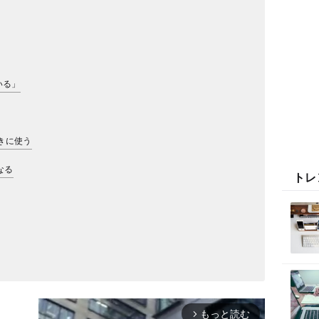
いる」
ときに使う
なる
トレ
もっと読む
arrow_forward_ios