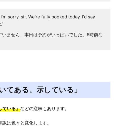
I'm sorry, sir. We're fully booked today. I'd say
."
すいません、本日は予約がいっぱいでした。6時前な
書いてある、示している」
している」
などの意味もあります。

和訳は色々と変化します。
