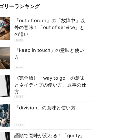
ゴリーランキング
「out of order」の「故障中」以
外の意味！「out of service」と
の違い
英語表現
「keep in touch」の意味と使い
方
英語表現
《完全版》「way to go」の意味
とネイティブの使い方、返事の仕
方
英語表現
「division」の意味と使い方
英語表現
語順で意味が変わる！「guilty」