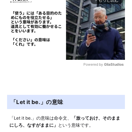
Powered by 
GliaStudios
M
u
t
e
「Let it be.」の意味
「Let it be.」の意味は命令文、
「放っておけ、そのまま
にしろ、なすがままに」
という意味です。
