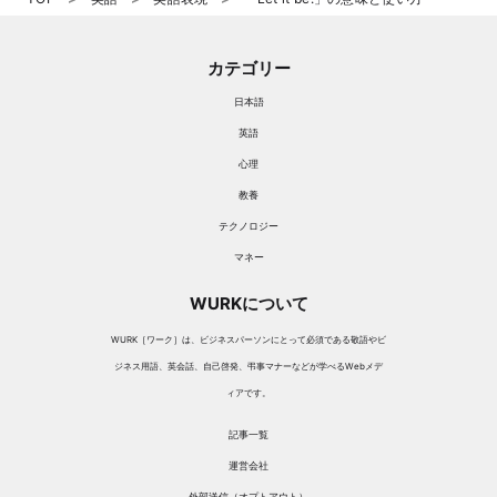
カテゴリー
日本語
英語
心理
教養
テクノロジー
マネー
WURKについて
WURK［ワーク］は、ビジネスパーソンにとって必須である敬語やビ
ジネス用語、英会話、自己啓発、弔事マナーなどが学べるWebメデ
ィアです。
記事一覧
運営会社
外部送信（オプトアウト）