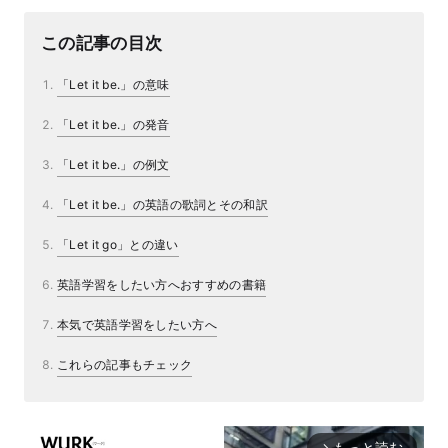
この記事の目次
「Let it be.」の意味
「Let it be.」の発音
「Let it be.」の例文
「Let it be.」の英語の歌詞とその和訳
「Let it go」との違い
英語学習をしたい方へおすすめの書籍
本気で英語学習をしたい方へ
これらの記事もチェック
もっと読む
arrow_forward_ios