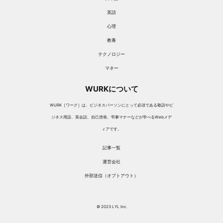
英語
心理
教養
テクノロジー
マネー
WURKについて
WURK［ワーク］は、ビジネスパーソンにとって必須である敬語やビ
ジネス用語、英会話、自己啓発、弔事マナーなどが学べるWebメデ
ィアです。
記事一覧
運営会社
外部送信（オプトアウト）
© 2023 LYL Inc.