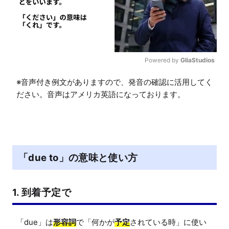
Powered by 
GliaStudios
M
※音声付き例文がありますので、発音の確認に活用してく
u
ださい。音声はアメリカ英語になっております。
t
e
「due to」の意味と使い方
1. 到着予定で
「due」は
形容詞
で「何かが
予定
されている時」に使い