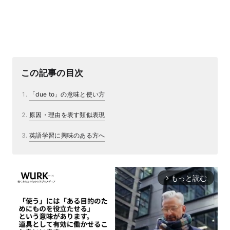
この記事の目次
「due to」の意味と使い方
原因・理由を表す類似表現
英語学習に興味のある方へ
もっと読む
arrow_forward_ios