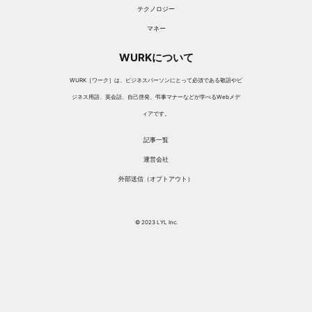
テクノロジー
マネー
WURKについて
WURK［ワーク］は、ビジネスパーソンにとって必須である敬語やビ
ジネス用語、英会話、自己啓発、弔事マナーなどが学べるWebメデ
ィアです。
記事一覧
運営会社
外部送信（オプトアウト）
© 2023 LYL Inc.