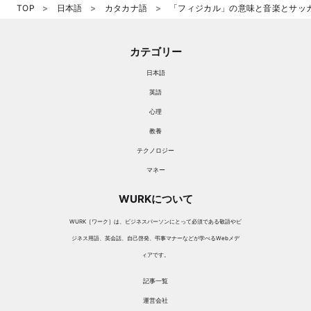
TOP
日本語
カタカナ語
「フィジカル」の意味と音楽とサッ
カテゴリー
日本語
英語
心理
教養
テクノロジー
マネー
WURKについて
WURK［ワーク］は、ビジネスパーソンにとって必須である敬語やビ
ジネス用語、英会話、自己啓発、弔事マナーなどが学べるWebメデ
ィアです。
記事一覧
運営会社