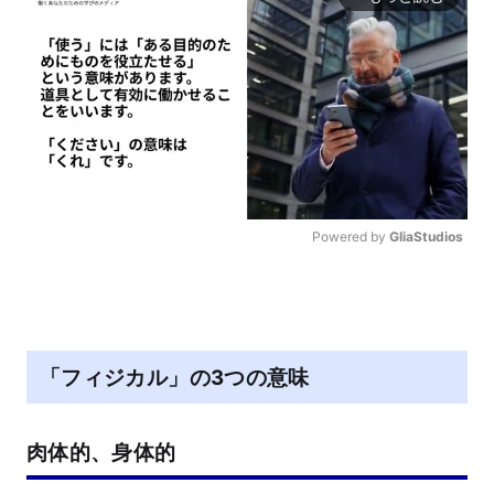
Powered by 
GliaStudios
M
u
t
e
「フィジカル」の3つの意味
肉体的、身体的