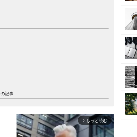
語の記事
もっと読む
arrow_forward_ios