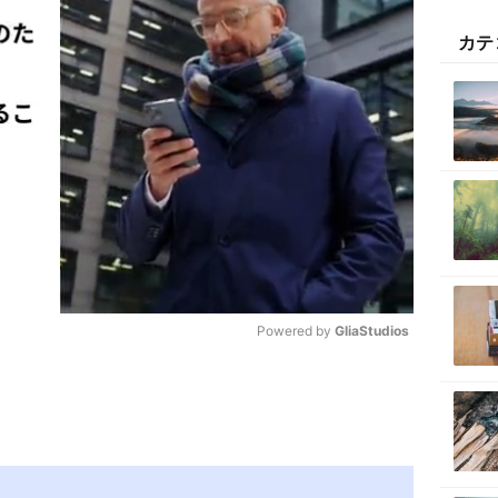
カテ
Powered by 
GliaStudios
M
u
t
e